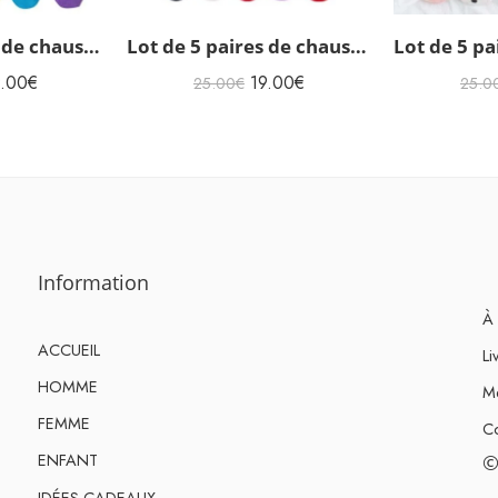
Lot de 5 paires de chaussettes femme Disney
Lot de 5 paires de chaussettes invisibles Disney
9.00
€
19.00
€
25.00
€
25.0
Information
À 
ACCUEIL
Li
HOMME
Me
FEMME
Co
ENFANT
©
IDÉES CADEAUX