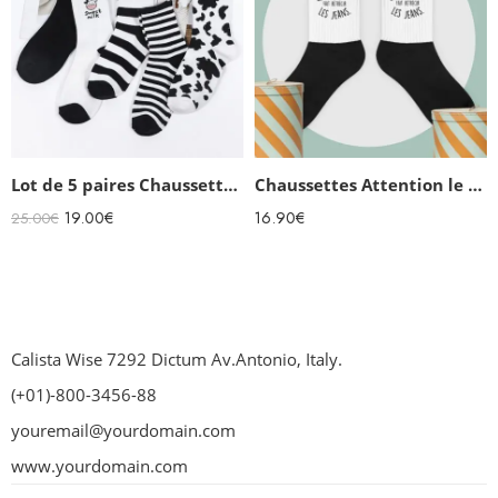
Lot de 5 paires Chaussettes rigolotes femme Vaches
Chaussettes Attention le Chocolat fait rétrécir les jeans
19.00
€
16.90
€
25.00
€
Calista Wise 7292 Dictum Av.Antonio, Italy.
(+01)-800-3456-88
youremail@yourdomain.com
www.yourdomain.com