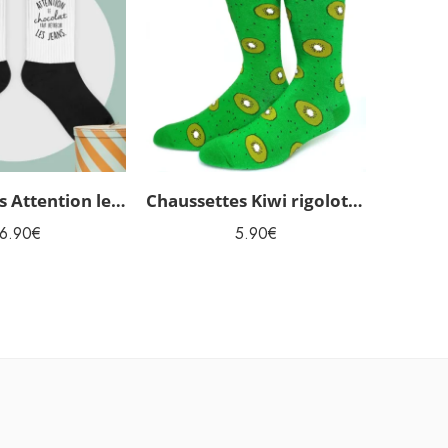
Chaussettes Attention le Chocolat fait rétrécir les jeans
Chaussettes Kiwi rigolotes homme
6.90
€
5.90
€