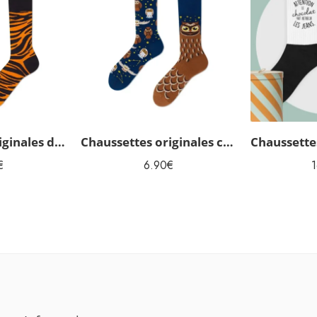
Chaussettes originales dépareillées Tigre
Chaussettes originales chouette
€
6.90
€
1