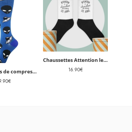
Chaussettes Attention le Chocolat fait rétrécir les jeans
16.90
€
Chaussettes de compression Aliens
9.90
€