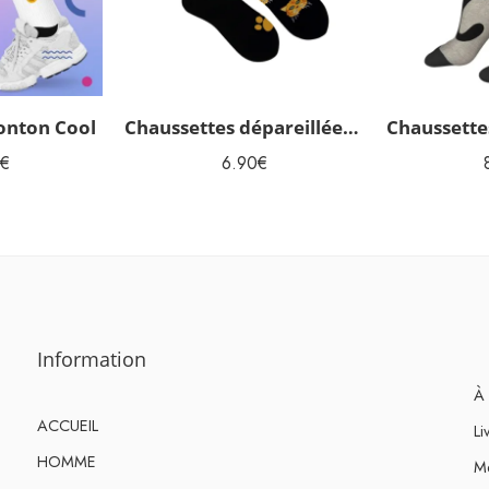
onton Cool
Chaussettes dépareillées Chats
€
6.90
€
Information
À 
ACCUEIL
Li
HOMME
Me