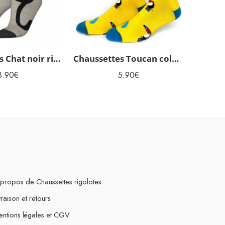
Chaussettes Chat noir rigolotes homme
Chaussettes Toucan colorées homme
8.90
€
5.90
€
propos de Chaussettes rigolotes
vraison et retours
ntions légales et CGV