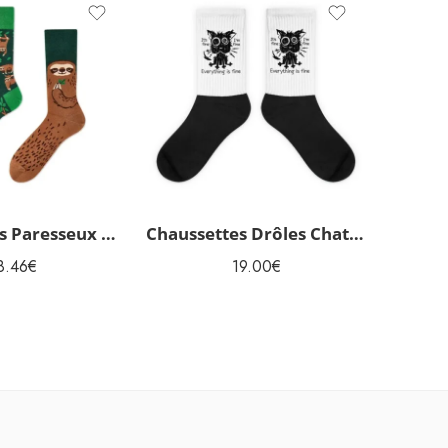
Chaussettes Paresseux dépareillées originales
Chaussettes Drôles Chat noir
8.46
€
19.00
€