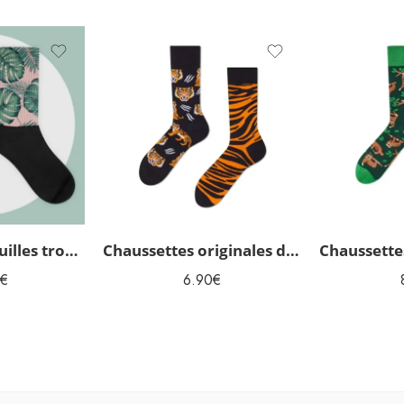
Chaussettes Feuilles tropicales
Chaussettes originales dépareillées Tigre
€
6.90
€