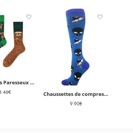
Chaussettes Paresseux dépareillées originales
8.46
€
Chaussettes de compression Aliens
9.90
€