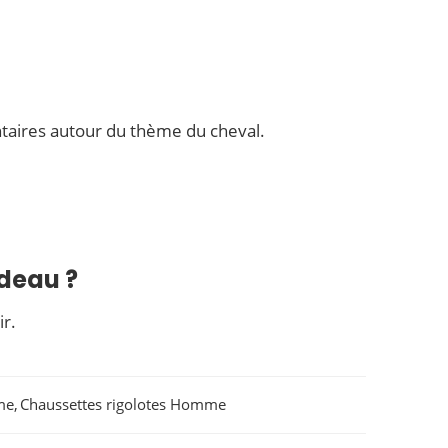
taires autour du thème du cheval.
adeau ?
ir.
me
,
Chaussettes rigolotes Homme