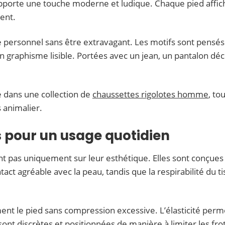
lé apporte une touche moderne et ludique. Chaque pied affi
ent.
e personnel sans être extravagant. Les motifs sont pensé
n graphisme lisible. Portées avec un jean, un pantalon dé
 dans une collection de
chaussettes rigolotes homme
, to
s animalier.
s pour un usage quotidien
t pas uniquement sur leur esthétique. Elles sont conçues 
act agréable avec la peau, tandis que la respirabilité du t
t le pied sans compression excessive. L’élasticité permet
sont discrètes et positionnées de manière à limiter les f