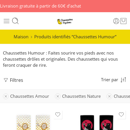
Livraison gratuite à partir de 60€ d'achat
Maison
Produits identifiés “Chaussettes Humour”
Chaussettes Humour : Faites sourire vos pieds avec nos
chaussettes drôles et originales. Des chaussettes qui vous
feront craquer de rire.
Filtres
Trier par
Chaussettes Amour
Chaussettes Nature
Chausse